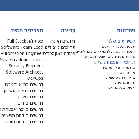
פתרונות
קריירה
תפקידים חמים
השירותים שלנו
דרושים הייטק
מפתח/ת Full Stack
תכנית הסבה להייטק
תחומים מובילים
Software Team Lead
השמה והעסקה לתפקידים טכנולוגיים
עבודה באקספריס
Automation Engineer
שירותים מנוהלים ואבטחת מידע
System administrator
תחומי ההתמחות שלנו
Security Engineer
טרנספורמציה עסקית
Software Architect
אבטחת סייבר
בדיקות ואוטומציה
DevOps
ענן ותשתיות
דרושים בת"א והמרכז
יישומים ארגוניים
דרושים בחיפה והצפון
דרושים בשרון
דרושים בדרום
דרושים סייבר ואבטחת מ
דרושים הנדסת תעשייה ו
דרושים הנדסת תוכנה