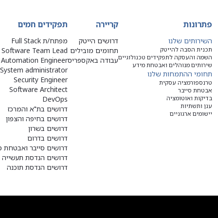
פתרונות
קריירה
תפקידים חמים
השירותים שלנו
דרושים הייטק
מפתח/ת Full Stack
תכנית הסבה להייטק
תחומים מובילים
Software Team Lead
השמה והעסקה לתפקידים טכנולוגיים
עבודה באקספריס
Automation Engineer
שירותים מנוהלים ואבטחת מידע
System administrator
תחומי ההתמחות שלנו
Security Engineer
טרנספורמציה עסקית
Software Architect
אבטחת סייבר
בדיקות ואוטומציה
DevOps
ענן ותשתיות
דרושים בת"א והמרכז
יישומים ארגוניים
דרושים בחיפה והצפון
דרושים בשרון
דרושים בדרום
דרושים סייבר ואבטחת מ
דרושים הנדסת תעשייה ו
דרושים הנדסת תוכנה