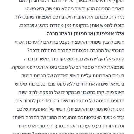
תאריך התפוגה הגיע והאופציה לא מומשה, היא פשוט
נמחקת. עזבתם את החברה ויש בידכם אופציות שהבשילו?
תוכלו לממש אותן בתקופת זמן מוגדרת מרגע עזיבתכם.
אילו אופציות (או מניות) ובאיזו חברה
חשוב להבין שמחיר האופציה נקבע בהתאם להערכת השווי
הנוכחי של החברה. נכנסתם לחברה בתחילת דרכה?
פוטנציאל העלייה הוא גבוה משמעותית מאשר בחברה
שנמצאת לאחר מספר רב של סבבי גיוס או רגע לפני הנפקה.
בשנים האחרונות עליית השווי האדירה של חברות הייטק
בישראל שינתה את החיים ללא מעט עובדים, בזכות מימוש
האופציות. קחו בחשבון שבמקרים של הנפקה, לרוב ישנה
תקופת חסימה של מספר חודשים בהן לא ניתן למכור את
המניות (שהומרו מן האופציות). השווי של האופציות שלכם
נגזר ממועד הצטרפותכם ומהערכת השווי של החברה באותו
זמן. הרווח נובע מהערכת השווי במועד המימוש או ממחיר
המניה בבורסה אם מדובר בהנפקה. איך אומרים? תזמון הוא