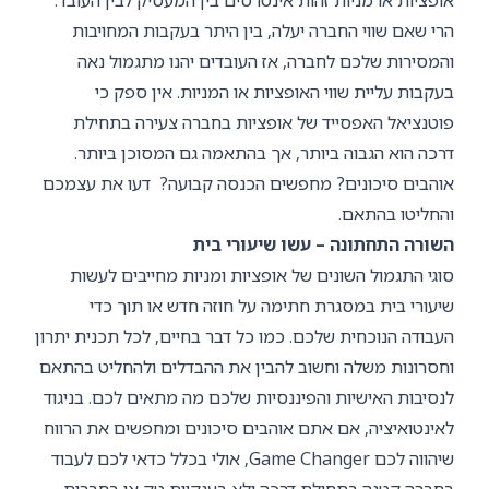
הרי שאם שווי החברה יעלה, בין היתר בעקבות המחויבות
והמסירות שלכם לחברה, אז העובדים יהנו מתגמול נאה
בעקבות עליית שווי האופציות או המניות. אין ספק כי
פוטנציאל האפסייד של אופציות בחברה צעירה בתחילת
דרכה הוא הגבוה ביותר, אך בהתאמה גם המסוכן ביותר.
אוהבים סיכונים? מחפשים הכנסה קבועה? דעו את עצמכם
והחליטו בהתאם.
השורה התחתונה – עשו שיעורי בית
סוגי התגמול השונים של אופציות ומניות מחייבים לעשות
שיעורי בית במסגרת חתימה על חוזה חדש או תוך כדי
העבודה הנוכחית שלכם. כמו כל דבר בחיים, לכל תכנית יתרון
וחסרונות משלה וחשוב להבין את ההבדלים ולהחליט בהתאם
לנסיבות האישיות והפיננסיות שלכם מה מתאים לכם. בניגוד
לאינטואיציה, אם אתם אוהבים סיכונים ומחפשים את הרווח
שיהווה לכם Game Changer, אולי בכלל כדאי לכם לעבוד
בחברה קטנה בתחילת דרכה ולא בענקיות טק או בחברות