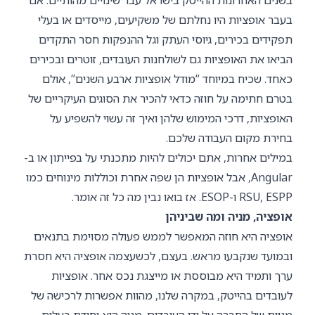
בעבר אופציות היו נחלתם של משקיעים, מייסדים או בעלי
תפקידים בכירים, גיוסי העתק וגל ההנפקות חסר התקדים
הביאו את האופציות גם לשולחנות העובדים, זוטרים ובכירים
כאחד. שכיח במיוחד “מודל אופציות ארבע השנים”, אולם
בטרם חתימה על חוזה כדאי להכיר את הסוגים העיקריים של
האופציות, דרכי המימוש שלהן ואיך זה עשוי להשפיע על
בחירת מקום העבודה שלכם
.
במילים אחרות, אתם יכולים להיות מתכנתי על בפייתון או ב-
Angular, אבל אופציות הן שפה אחרת וכוללות מינוחים כמו
RSU, ESPP ו-ESOP. אז בואו נבין מה כל זה אומר.
אופציה, מניה ומה שביניהן
אופציה היא חוזה המאפשר לממש פעולה מסוימת בתנאים
ובמועד שנקבעו מראש. בעצם, לכשעצמה אופציה היא חסרת
ערך ותמיד היא מבוססת או מייצגת נכס אחר. אופציות
לעובדים בהייטק, במקרה שלנו, מהוות אפשרות לרכישה של
מניות של החברה על ידי העובדים. מניה היא יחידת בעלות