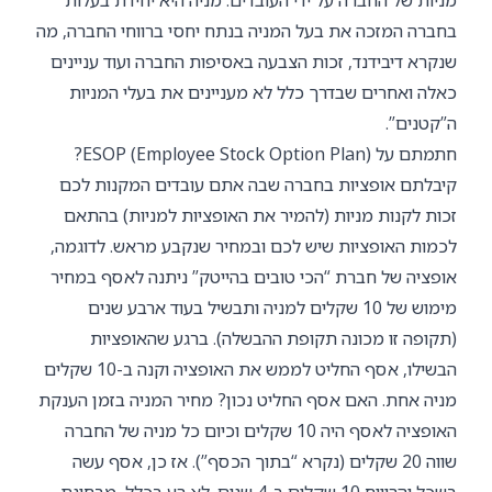
בחברה המזכה את בעל המניה בנתח יחסי ברווחי החברה, מה
שנקרא דיבידנד, זכות הצבעה באסיפות החברה ועוד עניינים
כאלה ואחרים שבדרך כלל לא מעניינים את בעלי המניות
ה”קטנים”.
חתמתם על ESOP (Employee Stock Option Plan)?
קיבלתם אופציות בחברה שבה אתם עובדים המקנות לכם
זכות לקנות מניות (להמיר את האופציות למניות) בהתאם
לכמות האופציות שיש לכם ובמחיר שנקבע מראש. לדוגמה,
אופציה של חברת “הכי טובים בהייטק” ניתנה לאסף במחיר
מימוש של 10 שקלים למניה ותבשיל בעוד ארבע שנים
(תקופה זו מכונה תקופת ההבשלה). ברגע שהאופציות
הבשילו, אסף החליט לממש את האופציה וקנה ב-10 שקלים
מניה אחת. האם אסף החליט נכון? מחיר המניה בזמן הענקת
האופציה לאסף היה 10 שקלים וכיום כל מניה של החברה
שווה 20 שקלים (נקרא “בתוך הכסף”). אז כן, אסף עשה
בשכל והרוויח 10 שקלים ב-4 שנים. לא רע בכלל, מבחינת