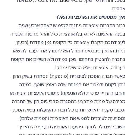
אחוזים.
איך מממשים את האופציות האלו
ברוב החברות אופציות ניתנות למימוש לאחר ארבע שנים.
בשנה הראשונה לא תקבלו אופציות כלל והחל מהשנה השנייה
לעבודתכם תקבלו אופציות כל תקופת זמן מוגדרת (רבעון,
נניח). ההיגיון שבבסיס המודל הוא לתמרץ את העובד להישאר
בחברה ולהצטיין בתחומו, שכן במידה ולא השלים את תקופת
העבודה, אופציות שלא הבשילו ימחקו.
כאשר חברה הופכת לציבורית (מונפקת) ונסחרת בשוק ההון,
ניתן לקנות ולמכור את המניות שלה באופן שוטף. במידה
והחברה עדיין פרטית (לא הונפקה) מימוש האופציות וקנייה או
מכירה של מניות מתבצע במסגרת סבבי גיוס הון של החברה
וסבבי סקנדרי (או שירותים של חברות הפועלות בשוק המשני
ומסייעות לעובדים לממש את האופציות והמניות שלהם).
חשוב לשים לב למועד פקיעת האופציה (כן, יש לה תאריך
תוקף) ולוודא שהוא מוארך על ידי החברה לפי הצורך. אם