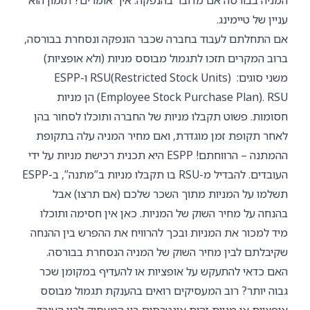
עניין של טיימינג.
אם התחלתם לעבוד בחברה שכבר הונפקה ונסחרת בבורסה,
ברוב המקרים תזכו לתגמול מבוסס מניות (ולא אופציות)
משני סוגים: RSU(Restricted Stock Units) ו-ESPP
(Employee Stock Purchase Plan). RSU הן מניות
חסומות. פשוט תקבלו מניות של החברה ותוכלו לסחור בהן
לאחר תקופת זמן מוגדרת, ואם מחיר המניה עלה בתקופת
ההמתנה – הרווחתם! ESPP היא תכנית רכישת מניות על ידי
העובדים. להבדיל מ-RSU בו תקבלו מניות ב”מתנה”, ב-ESPP
תשלמו על המניות מתוך השכר שלכם (אם תרצו) אבל
בהנחה על מחיר השוק של המניות. כאן אין חסימה ותוכלו
מיד למכור את המניות ובכך להרוויח את ההפרש בין ההנחה
שקיבלתם לבין מחיר השוק של המניה הנסחרת בבורסה.
האם כדאי להתעקש על אופציות או להעדיף במקומן שכר
גבוה יותר? רוב המעסיקים רואים בהענקת תגמול מבוסס
אופציות או מניות זהות אינטרסים בין המעסיק לבין העובד.