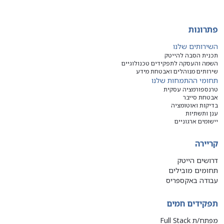
פתרונות
השירותים שלנו
תכנית הסבה להייטק
השמה והעסקה לתפקידים טכנולוגיים
שירותים מנוהלים ואבטחת מידע
תחומי ההתמחות שלנו
טרנספורמציה עסקית
אבטחת סייבר
בדיקות ואוטומציה
ענן ותשתיות
יישומים ארגוניים
קריירה
דרושים הייטק
תחומים מובילים
עבודה באקספריס
תפקידים חמים
מפתח/ת Full Stack