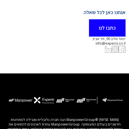
אנחנו כאן לכל שאלה
כתבו לנו
יגאל אלון 90, תל אביב
info@experis.co.il
ManpowerGroup® (NYSE: MAN) הנה חברה גלובלית מובילה לפתרונות
חדשניים בעולם התעסוקה. ManpowerGroup עוזרת לארגונים להתאים את
עצמם למציאות המשתנה במהירות כדי להבטיח קיימות והצלחה בשוק התחרותי.