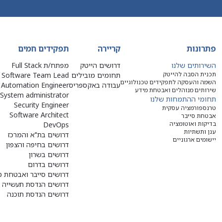
פתרונות
קריירה
תפקידים חמים
השירותים שלנו
דרושים הייטק
מפתח/ת Full Stack
תכנית הסבה להייטק
תחומים מובילים
Software Team Lead
השמה והעסקה לתפקידים טכנולוגיים
עבודה באקספריס
Automation Engineer
שירותים מנוהלים ואבטחת מידע
System administrator
תחומי ההתמחות שלנו
Security Engineer
טרנספורמציה עסקית
Software Architect
אבטחת סייבר
בדיקות ואוטומציה
DevOps
ענן ותשתיות
דרושים בת"א והמרכז
יישומים ארגוניים
דרושים בחיפה והצפון
דרושים בשרון
דרושים בדרום
דרושים סייבר ואבטחת מ
דרושים הנדסת תעשייה ו
דרושים הנדסת תוכנה